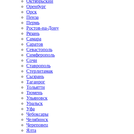
Октябрьский
Оренбург
Орск
Пенза
Пермь
Ростов-на-Дону
Рязань
Самара
Саратов
Севастополь
Симферополь
Сочи
Ставрополь
Стерлитамак
Сызрань
Таганрог
Тольятти
Тюмень
Ульяновск
Уральск
Уфа
Чебоксары
Челябинск
Череповец
Ялта