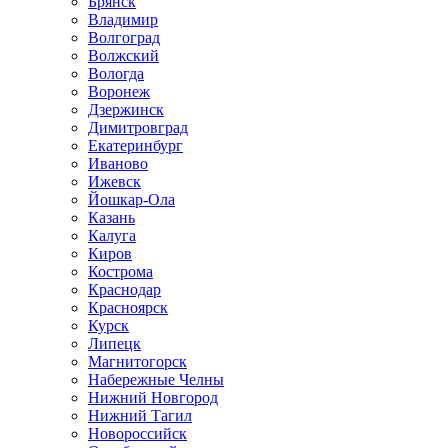
Брянск
Владимир
Волгоград
Волжский
Вологда
Воронеж
Дзержинск
Димитровград
Екатеринбург
Иваново
Ижевск
Йошкар-Ола
Казань
Калуга
Киров
Кострома
Краснодар
Красноярск
Курск
Липецк
Магнитогорск
Набережные Челны
Нижний Новгород
Нижний Тагил
Новороссийск