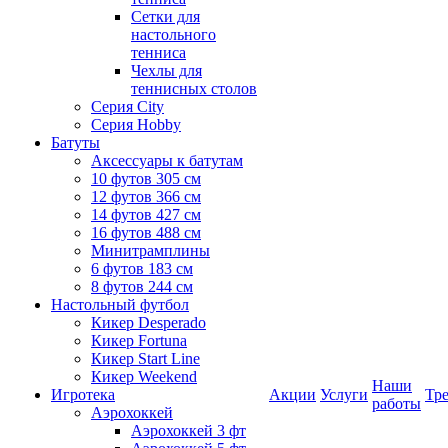
Сетки для
настольного
тенниса
Чехлы для
теннисных столов
Серия City
Серия Hobby
Батуты
Аксессуары к батутам
10 футов 305 см
12 футов 366 см
14 футов 427 см
16 футов 488 см
Минитрамплины
6 футов 183 см
8 футов 244 см
Настольный футбол
Кикер Desperado
Кикер Fortuna
Кикер Start Line
Кикер Weekend
Наши
Игротека
Акции
Услуги
Тр
работы
Аэрохоккей
Аэрохоккей 3 фт