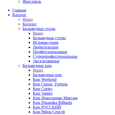
Ярославль
Главная
Каталог
Назад
Каталог
Бильярдные столы
Назад
Бильярдные столы
Игровая серия
Любительские
Профессиональные
Суперпрофессиональные
Эксклюзивные
Бильярдные кии
Назад
Бильярдные кии
Кии Weekend
Кии Classic, Fortuna
Кии Cuetec
Кии Vantex
Кии Николаенко Максим
Кии Dinamika Billiards
Кии РУССКИЙ
Кии Рябов Сергей