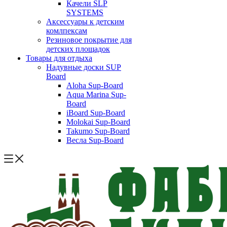
Качели SLP
SYSTEMS
Аксессуары к детским
комлпексам
Резиновое покрытие для
детских площадок
Товары для отдыха
Надувные доски SUP
Board
Aloha Sup-Board
Aqua Marina Sup-
Board
iBoard Sup-Board
Molokai Sup-Board
Takumo Sup-Board
Весла Sup-Board