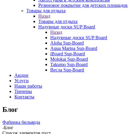
Резиновое покрытие для детских площадок
Товары для отдыха
Назад
Товары для отдыха
Надувные доски SUP Board
Назад
Надувные доски SUP Board
Aloha Sup-Board
Aqua Marina Sup-Board
iBoard Sup-Board
Molokai Sup-Board
Takumo Sup-Board
Весла Sup-Board
Акции
Услуги
Наши работы
Тренеры
Контакты
Блог
Фабрика бильярда
-
Блог
Список элементов пуст