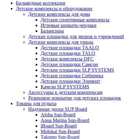
Бильярдные коллекции
Детские комплексы и оборудование
Детские комплексы для дома
Детские спортивные комплексы
Игровые кровати-чердаки
Балансиры
Детские площадки для дворов и учреждений
Детские комплексы для улицы
Десткие площадки TAALO
Десткие площадки TALO
Детские комплексы DFC
Детские площадки Самсон
Детские площадки SLP SYSTEMS
Детские площадки Сибирика
Детские площадки Элемент
Качели SLP SYSTEMS
Аксессуары к детским комлпексам
Резиновое покрытие для детских площадок
Товары для отдыха
Надувные доски SUP Board
Aloha Sup-Board
Aqua Marina Sup-Board
iBoard Sup-Board
Molokai Sup-Board
Takumo Sup-Board