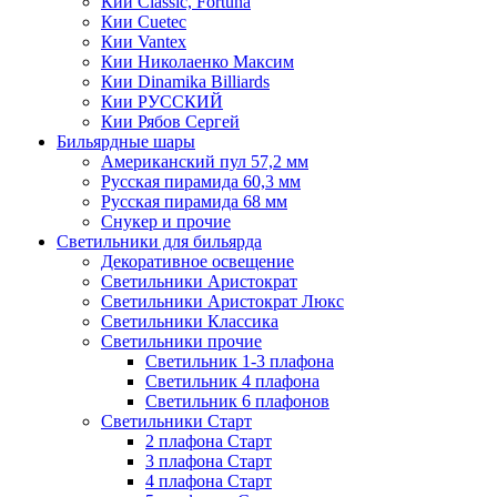
Кии Classic, Fortuna
Кии Cuetec
Кии Vantex
Кии Николаенко Максим
Кии Dinamika Billiards
Кии РУССКИЙ
Кии Рябов Сергей
Бильярдные шары
Американский пул 57,2 мм
Русская пирамида 60,3 мм
Русская пирамида 68 мм
Снукер и прочие
Светильники для бильярда
Декоративное освещение
Светильники Аристократ
Светильники Аристократ Люкс
Светильники Классика
Светильники прочие
Светильник 1-3 плафона
Светильник 4 плафона
Светильник 6 плафонов
Светильники Старт
2 плафона Старт
3 плафона Старт
4 плафона Старт