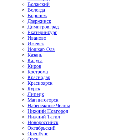
Волжский
Вологда
Воронеж
Дзержинск
Димитровград
Екатеринбург
Иваново
Ижевск
Йошкар-Ола
Казань
Калуга
Киров
Кострома
Краснодар
Красноярск
Курск
Липецк
Магнитогорск
Набережные Челны
Нижний Новгород
Нижний Тагил
Новороссийск
Октябрьский
Оренбург
Орск