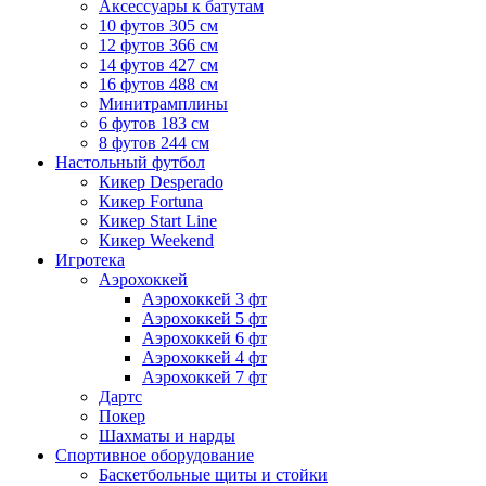
Аксессуары к батутам
10 футов 305 см
12 футов 366 см
14 футов 427 см
16 футов 488 см
Минитрамплины
6 футов 183 см
8 футов 244 см
Настольный футбол
Кикер Desperado
Кикер Fortuna
Кикер Start Line
Кикер Weekend
Игротека
Аэрохоккей
Аэрохоккей 3 фт
Аэрохоккей 5 фт
Аэрохоккей 6 фт
Аэрохоккей 4 фт
Аэрохоккей 7 фт
Дартс
Покер
Шахматы и нарды
Спортивное оборудование
Баскетбольные щиты и стойки