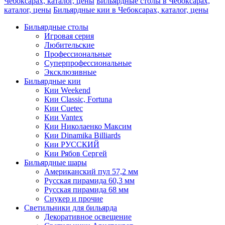
Чебоксарах, каталог, цены
Бильярдные столы в Чебоксарах,
каталог, цены
Бильярдные кии в Чебоксарах, каталог, цены
Бильярдные столы
Игровая серия
Любительские
Профессиональные
Суперпрофессиональные
Эксклюзивные
Бильярдные кии
Кии Weekend
Кии Classic, Fortuna
Кии Cuetec
Кии Vantex
Кии Николаенко Максим
Кии Dinamika Billiards
Кии РУССКИЙ
Кии Рябов Сергей
Бильярдные шары
Американский пул 57,2 мм
Русская пирамида 60,3 мм
Русская пирамида 68 мм
Снукер и прочие
Светильники для бильярда
Декоративное освещение