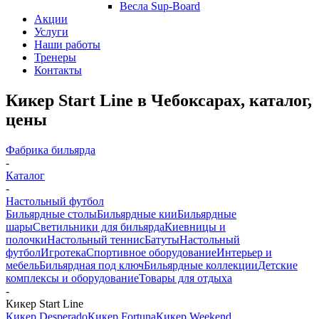
Весла Sup-Board
Акции
Услуги
Наши работы
Тренеры
Контакты
Кикер Start Line в Чебоксарах, каталог,
цены
Фабрика бильярда
-
Каталог
-
Настольный футбол
Бильярдные столы
Бильярдные кии
Бильярдные
шары
Светильники для бильярда
Киевницы и
полочки
Настольный теннис
Батуты
Настольный
футбол
Игротека
Спортивное оборудование
Интерьер и
мебель
Бильярдная под ключ
Бильярдные коллекции
Детские
комплексы и оборудование
Товары для отдыха
-
Кикер Start Line
Кикер Desperado
Кикер Fortuna
Кикер Weekend