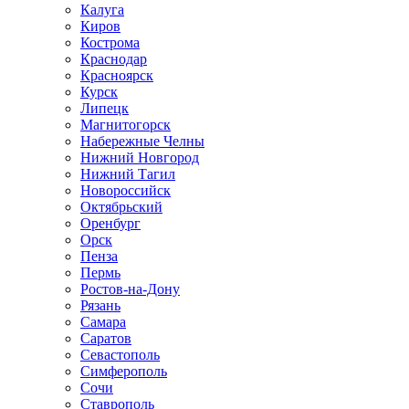
Калуга
Киров
Кострома
Краснодар
Красноярск
Курск
Липецк
Магнитогорск
Набережные Челны
Нижний Новгород
Нижний Тагил
Новороссийск
Октябрьский
Оренбург
Орск
Пенза
Пермь
Ростов-на-Дону
Рязань
Самара
Саратов
Севастополь
Симферополь
Сочи
Ставрополь