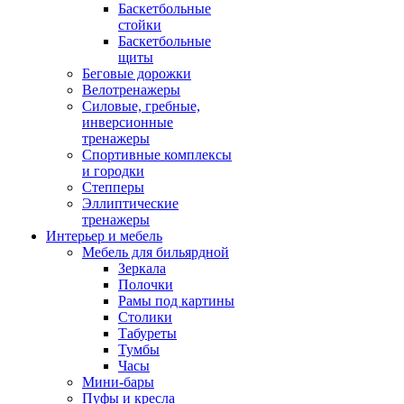
Баскетбольные
стойки
Баскетбольные
щиты
Беговые дорожки
Велотренажеры
Силовые, гребные,
инверсионные
тренажеры
Спортивные комплексы
и городки
Степперы
Эллиптические
тренажеры
Интерьер и мебель
Мебель для бильярдной
Зеркала
Полочки
Рамы под картины
Столики
Табуреты
Тумбы
Часы
Мини-бары
Пуфы и кресла