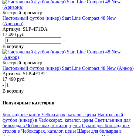
Быстрый просмотр
Настольный футбол (кикер) Start Line Compact 48 New
(Аризона)
Артикул: SLP-4F1DA
17 490
руб.
-
+
В корзину
Быстрый просмотр
Настольный футбол (кикер) Start Line Compact 48 New (Анкор)
Артикул: SLP-4F1AT
17 490
руб.
-
+
В корзину
Популярные категории
Бильярдные кии в Чебоксарах, каталог, цены
Настольный
футбол (кикер) в Чебоксарах, каталог, цены
Светильники для
бильярда в Чебоксарах, каталог, цены
Сукно для бильярдных
столов в Чебоксарах, каталог, цены
Шары для бильярда в