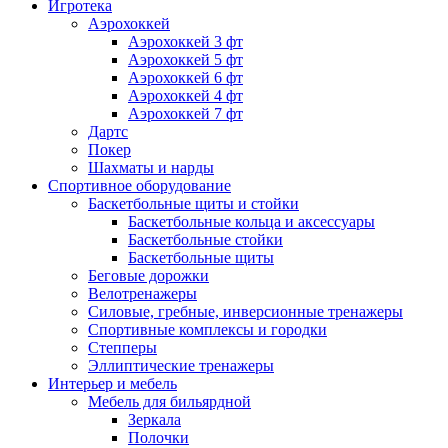
Игротека
Аэрохоккей
Аэрохоккей 3 фт
Аэрохоккей 5 фт
Аэрохоккей 6 фт
Аэрохоккей 4 фт
Аэрохоккей 7 фт
Дартс
Покер
Шахматы и нарды
Спортивное оборудование
Баскетбольные щиты и стойки
Баскетбольные кольца и аксессуары
Баскетбольные стойки
Баскетбольные щиты
Беговые дорожки
Велотренажеры
Силовые, гребные, инверсионные тренажеры
Спортивные комплексы и городки
Степперы
Эллиптические тренажеры
Интерьер и мебель
Мебель для бильярдной
Зеркала
Полочки