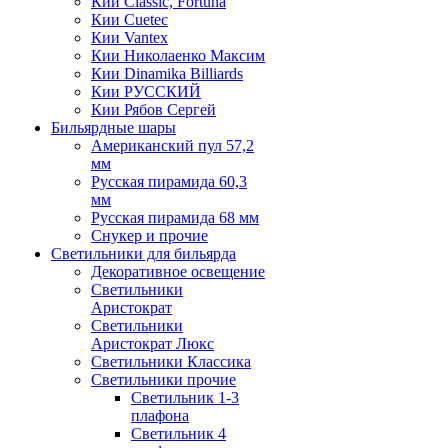
Кии Classic, Fortuna
Кии Cuetec
Кии Vantex
Кии Николаенко Максим
Кии Dinamika Billiards
Кии РУССКИЙ
Кии Рябов Сергей
Бильярдные шары
Американский пул 57,2
мм
Русская пирамида 60,3
мм
Русская пирамида 68 мм
Снукер и прочие
Светильники для бильярда
Декоративное освещение
Светильники
Аристократ
Светильники
Аристократ Люкс
Светильники Классика
Светильники прочие
Светильник 1-3
плафона
Светильник 4