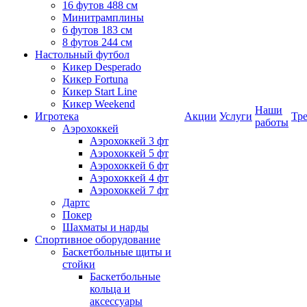
16 футов 488 см
Минитрамплины
6 футов 183 см
8 футов 244 см
Настольный футбол
Кикер Desperado
Кикер Fortuna
Кикер Start Line
Кикер Weekend
Наши
Игротека
Акции
Услуги
Тр
работы
Аэрохоккей
Аэрохоккей 3 фт
Аэрохоккей 5 фт
Аэрохоккей 6 фт
Аэрохоккей 4 фт
Аэрохоккей 7 фт
Дартс
Покер
Шахматы и нарды
Спортивное оборудование
Баскетбольные щиты и
стойки
Баскетбольные
кольца и
аксессуары