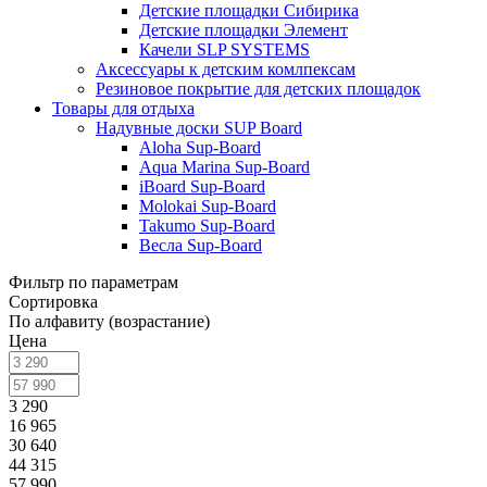
Детские площадки Сибирика
Детские площадки Элемент
Качели SLP SYSTEMS
Аксессуары к детским комлпексам
Резиновое покрытие для детских площадок
Товары для отдыха
Надувные доски SUP Board
Aloha Sup-Board
Aqua Marina Sup-Board
iBoard Sup-Board
Molokai Sup-Board
Takumo Sup-Board
Весла Sup-Board
Фильтр по параметрам
Сортировка
По алфавиту (возрастание)
Цена
3 290
16 965
30 640
44 315
57 990