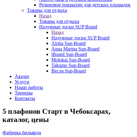
Резиновое покрытие для детских площадок
Товары для отдыха
Назад
Товары для отдыха
Надувные доски SUP Board
Назад
Надувные доски SUP Board
Aloha Sup-Board
Aqua Marina Sup-Board
iBoard Sup-Board
Molokai Sup-Board
Takumo Sup-Board
Весла Sup-Board
Акции
Услуги
Наши работы
Тренеры
Контакты
5 плафонов Старт в Чебоксарах,
каталог, цены
Фабрика бильярда