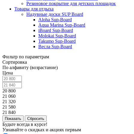
Резиновое покрытие для детских площадок
Товары для отдыха
Надувные доски SUP Board
Aloha Sup-Board
Aqua Marina Sup-Board
iBoard Sup-Board
Molokai Sup-Board
Takumo Sup-Board
Весла Sup-Board
Фильтр по параметрам
Сортировка
По алфавиту (возрастание)
Цена
20 800
21 060
21 320
21 580
21 840
Сбросить
Будьте всегда в курсе!
Узнавайте о скидках и акциях первым