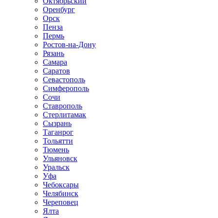
Октябрьский
Оренбург
Орск
Пенза
Пермь
Ростов-на-Дону
Рязань
Самара
Саратов
Севастополь
Симферополь
Сочи
Ставрополь
Стерлитамак
Сызрань
Таганрог
Тольятти
Тюмень
Ульяновск
Уральск
Уфа
Чебоксары
Челябинск
Череповец
Ялта