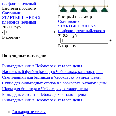
Быстрый просмотр
Светильник
Быстрый просмотр
STARTBILLIARDS 5
Светильник
плафонов, зеленый
STARTBILLIARDS 5
20 800
руб.
плафонов, зеленый/золото
-
+
21 840
руб.
В корзину
-
+
В корзину
Популярные категории
Бильярдные кии в Чебоксарах, каталог, цены
Настольный футбол (кикер) в Чебоксарах, каталог, цены
Светильники для бильярда в Чебоксарах, каталог, цены
Сукно для бильярдных столов в Чебоксарах, каталог, цены
Шары для бильярда в Чебоксарах, каталог, цены
Бильярдные столы в Чебоксарах, каталог, цены
Бильярдные кии в Чебоксарах, каталог, цены
Бильярдные столы