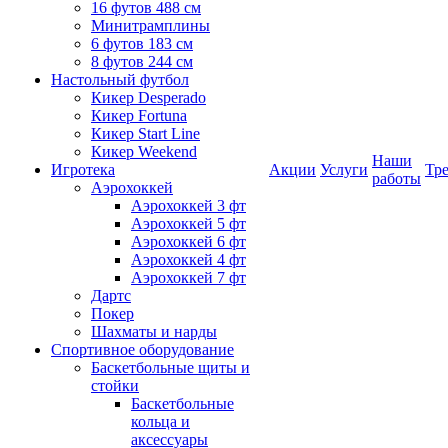
16 футов 488 см
Минитрамплины
6 футов 183 см
8 футов 244 см
Настольный футбол
Кикер Desperado
Кикер Fortuna
Кикер Start Line
Кикер Weekend
Наши
Игротека
Акции
Услуги
Тр
работы
Аэрохоккей
Аэрохоккей 3 фт
Аэрохоккей 5 фт
Аэрохоккей 6 фт
Аэрохоккей 4 фт
Аэрохоккей 7 фт
Дартс
Покер
Шахматы и нарды
Спортивное оборудование
Баскетбольные щиты и
стойки
Баскетбольные
кольца и
аксессуары