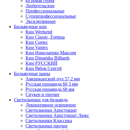
Игровая серия
Любительские
Профессиональные
Суперпрофессиональные
Эксклюзивные
Бильярдные кии
Кии Weekend
Кии Classic, Fortuna
Кии Cuetec
Кии Vantex
Кии Николаенко Максим
Кии Dinamika Billiards
Кии РУССКИЙ
Кии Рябов Сергей
Бильярдные шары
Американский пул 57,2 мм
Русская пирамида 60,3 мм
Русская пирамида 68 мм
Снукер и прочие
Светильники для бильярда
Декоративное освещение
Светильники Аристократ
Светильники Аристократ Люкс
Светильники Классика
Светильники прочие