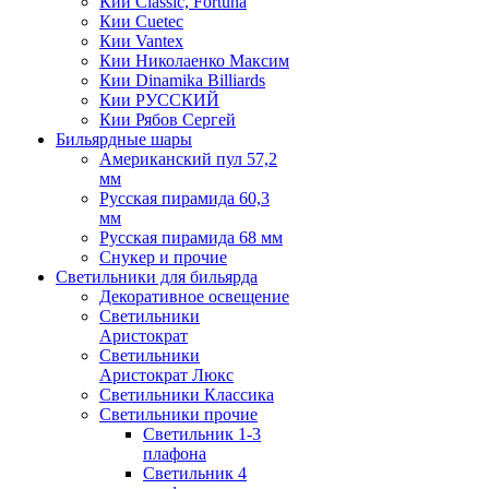
Кии Classic, Fortuna
Кии Cuetec
Кии Vantex
Кии Николаенко Максим
Кии Dinamika Billiards
Кии РУССКИЙ
Кии Рябов Сергей
Бильярдные шары
Американский пул 57,2
мм
Русская пирамида 60,3
мм
Русская пирамида 68 мм
Снукер и прочие
Светильники для бильярда
Декоративное освещение
Светильники
Аристократ
Светильники
Аристократ Люкс
Светильники Классика
Светильники прочие
Светильник 1-3
плафона
Светильник 4