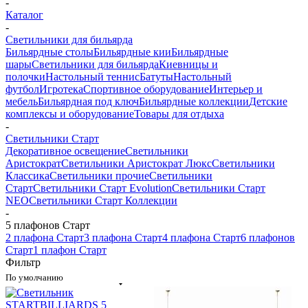
-
Каталог
-
Светильники для бильярда
Бильярдные столы
Бильярдные кии
Бильярдные
шары
Светильники для бильярда
Киевницы и
полочки
Настольный теннис
Батуты
Настольный
футбол
Игротека
Спортивное оборудование
Интерьер и
мебель
Бильярдная под ключ
Бильярдные коллекции
Детские
комплексы и оборудование
Товары для отдыха
-
Светильники Старт
Декоративное освещение
Светильники
Аристократ
Светильники Аристократ Люкс
Светильники
Классика
Светильники прочие
Светильники
Старт
Светильники Старт Evolution
Светильники Старт
NEO
Светильники Старт Коллекции
-
5 плафонов Старт
2 плафона Старт
3 плафона Старт
4 плафона Старт
6 плафонов
Старт
1 плафон Старт
Фильтр
По умолчанию