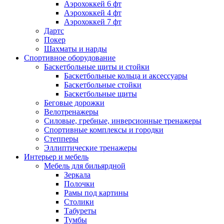
Аэрохоккей 6 фт
Аэрохоккей 4 фт
Аэрохоккей 7 фт
Дартс
Покер
Шахматы и нарды
Спортивное оборудование
Баскетбольные щиты и стойки
Баскетбольные кольца и аксессуары
Баскетбольные стойки
Баскетбольные щиты
Беговые дорожки
Велотренажеры
Силовые, гребные, инверсионные тренажеры
Спортивные комплексы и городки
Степперы
Эллиптические тренажеры
Интерьер и мебель
Мебель для бильярдной
Зеркала
Полочки
Рамы под картины
Столики
Табуреты
Тумбы