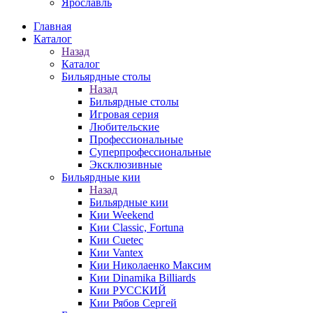
Ярославль
Главная
Каталог
Назад
Каталог
Бильярдные столы
Назад
Бильярдные столы
Игровая серия
Любительские
Профессиональные
Суперпрофессиональные
Эксклюзивные
Бильярдные кии
Назад
Бильярдные кии
Кии Weekend
Кии Classic, Fortuna
Кии Cuetec
Кии Vantex
Кии Николаенко Максим
Кии Dinamika Billiards
Кии РУССКИЙ
Кии Рябов Сергей