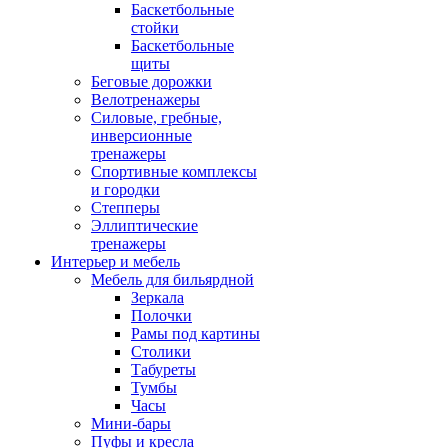
Баскетбольные
стойки
Баскетбольные
щиты
Беговые дорожки
Велотренажеры
Силовые, гребные,
инверсионные
тренажеры
Спортивные комплексы
и городки
Степперы
Эллиптические
тренажеры
Интерьер и мебель
Мебель для бильярдной
Зеркала
Полочки
Рамы под картины
Столики
Табуреты
Тумбы
Часы
Мини-бары
Пуфы и кресла