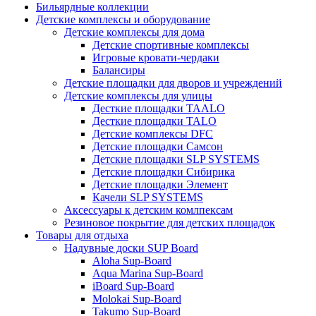
Бильярдные коллекции
Детские комплексы и оборудование
Детские комплексы для дома
Детские спортивные комплексы
Игровые кровати-чердаки
Балансиры
Детские площадки для дворов и учреждений
Детские комплексы для улицы
Десткие площадки TAALO
Десткие площадки TALO
Детские комплексы DFC
Детские площадки Самсон
Детские площадки SLP SYSTEMS
Детские площадки Сибирика
Детские площадки Элемент
Качели SLP SYSTEMS
Аксессуары к детским комлпексам
Резиновое покрытие для детских площадок
Товары для отдыха
Надувные доски SUP Board
Aloha Sup-Board
Aqua Marina Sup-Board
iBoard Sup-Board
Molokai Sup-Board
Takumo Sup-Board