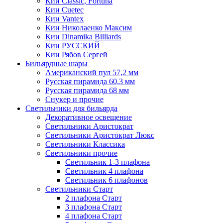
Кии Classic, Fortuna
Кии Cuetec
Кии Vantex
Кии Николаенко Максим
Кии Dinamika Billiards
Кии РУССКИЙ
Кии Рябов Сергей
Бильярдные шары
Американский пул 57,2 мм
Русская пирамида 60,3 мм
Русская пирамида 68 мм
Снукер и прочие
Светильники для бильярда
Декоративное освещение
Светильники Аристократ
Светильники Аристократ Люкс
Светильники Классика
Светильники прочие
Светильник 1-3 плафона
Светильник 4 плафона
Светильник 6 плафонов
Светильники Старт
2 плафона Старт
3 плафона Старт
4 плафона Старт