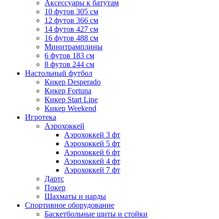
Аксессуары к батутам
10 футов 305 см
12 футов 366 см
14 футов 427 см
16 футов 488 см
Минитрамплины
6 футов 183 см
8 футов 244 см
Настольный футбол
Кикер Desperado
Кикер Fortuna
Кикер Start Line
Кикер Weekend
Игротека
Аэрохоккей
Аэрохоккей 3 фт
Аэрохоккей 5 фт
Аэрохоккей 6 фт
Аэрохоккей 4 фт
Аэрохоккей 7 фт
Дартс
Покер
Шахматы и нарды
Спортивное оборудование
Баскетбольные щиты и стойки