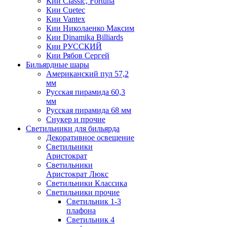
Кии Classic, Fortuna
Кии Cuetec
Кии Vantex
Кии Николаенко Максим
Кии Dinamika Billiards
Кии РУССКИЙ
Кии Рябов Сергей
Бильярдные шары
Американский пул 57,2
мм
Русская пирамида 60,3
мм
Русская пирамида 68 мм
Снукер и прочие
Светильники для бильярда
Декоративное освещение
Светильники
Аристократ
Светильники
Аристократ Люкс
Светильники Классика
Светильники прочие
Светильник 1-3
плафона
Светильник 4