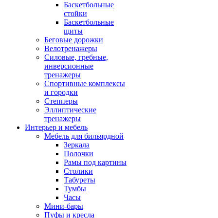
Баскетбольные
стойки
Баскетбольные
щиты
Беговые дорожки
Велотренажеры
Силовые, гребные,
инверсионные
тренажеры
Спортивные комплексы
и городки
Степперы
Эллиптические
тренажеры
Интерьер и мебель
Мебель для бильярдной
Зеркала
Полочки
Рамы под картины
Столики
Табуреты
Тумбы
Часы
Мини-бары
Пуфы и кресла