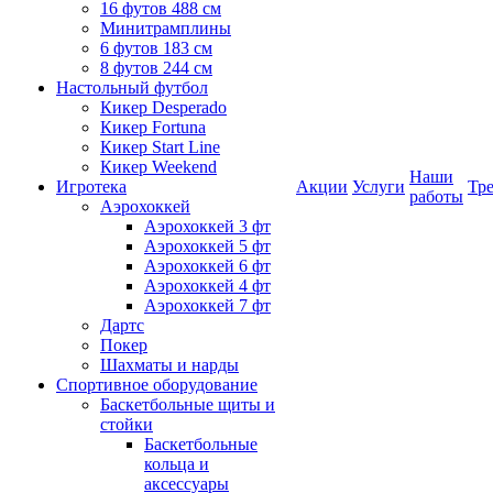
16 футов 488 см
Минитрамплины
6 футов 183 см
8 футов 244 см
Настольный футбол
Кикер Desperado
Кикер Fortuna
Кикер Start Line
Кикер Weekend
Наши
Игротека
Акции
Услуги
Тр
работы
Аэрохоккей
Аэрохоккей 3 фт
Аэрохоккей 5 фт
Аэрохоккей 6 фт
Аэрохоккей 4 фт
Аэрохоккей 7 фт
Дартс
Покер
Шахматы и нарды
Спортивное оборудование
Баскетбольные щиты и
стойки
Баскетбольные
кольца и
аксессуары