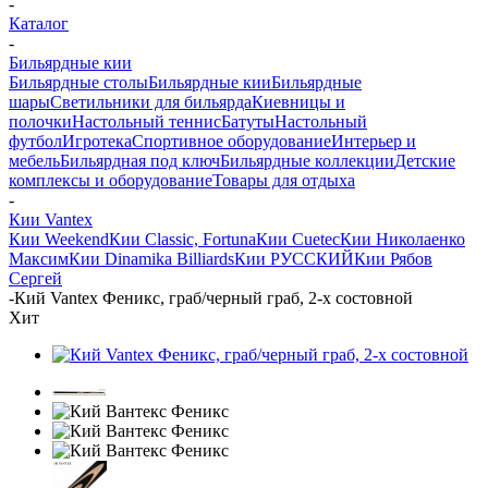
-
Каталог
-
Бильярдные кии
Бильярдные столы
Бильярдные кии
Бильярдные
шары
Светильники для бильярда
Киевницы и
полочки
Настольный теннис
Батуты
Настольный
футбол
Игротека
Спортивное оборудование
Интерьер и
мебель
Бильярдная под ключ
Бильярдные коллекции
Детские
комплексы и оборудование
Товары для отдыха
-
Кии Vantex
Кии Weekend
Кии Classic, Fortuna
Кии Cuetec
Кии Николаенко
Максим
Кии Dinamika Billiards
Кии РУССКИЙ
Кии Рябов
Сергей
-
Кий Vantex Феникс, граб/черный граб, 2-х состовной
Хит