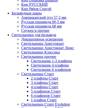
Кии Dinamika Billiards
Кии РУССКИЙ
Кии Рябов Сергей
Бильярдные шары
Американский пул 57,2 мм
Русская пирамида 60,3 мм
Русская пирамида 68 мм
Снукер и прочие
Светильники для бильярда
Декоративное освещение
Светильники Аристократ
Светильники Аристократ Люкс
Светильники Классика
Светильники прочие
Светильник 1-3 плафона
Светильник 4 плафона
Светильник 6 плафонов
Светильники Старт
2 плафона Старт
3 плафона Старт
4 плафона Старт
5 плафонов Старт
6 плафонов Старт
1 плафон Старт
Светильники Старт Evolution