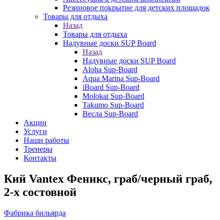
Резиновое покрытие для детских площадок
Товары для отдыха
Назад
Товары для отдыха
Надувные доски SUP Board
Назад
Надувные доски SUP Board
Aloha Sup-Board
Aqua Marina Sup-Board
iBoard Sup-Board
Molokai Sup-Board
Takumo Sup-Board
Весла Sup-Board
Акции
Услуги
Наши работы
Тренеры
Контакты
Кий Vantex Феникс, граб/черный граб,
2-х состовной
Фабрика бильярда