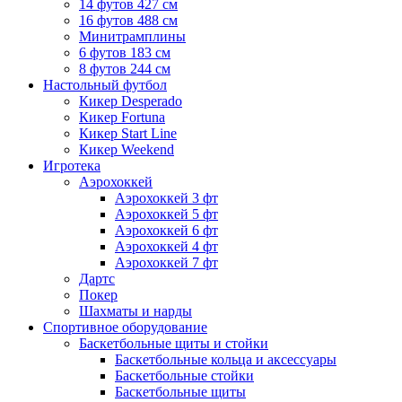
14 футов 427 см
16 футов 488 см
Минитрамплины
6 футов 183 см
8 футов 244 см
Настольный футбол
Кикер Desperado
Кикер Fortuna
Кикер Start Line
Кикер Weekend
Игротека
Аэрохоккей
Аэрохоккей 3 фт
Аэрохоккей 5 фт
Аэрохоккей 6 фт
Аэрохоккей 4 фт
Аэрохоккей 7 фт
Дартс
Покер
Шахматы и нарды
Спортивное оборудование
Баскетбольные щиты и стойки
Баскетбольные кольца и аксессуары
Баскетбольные стойки
Баскетбольные щиты