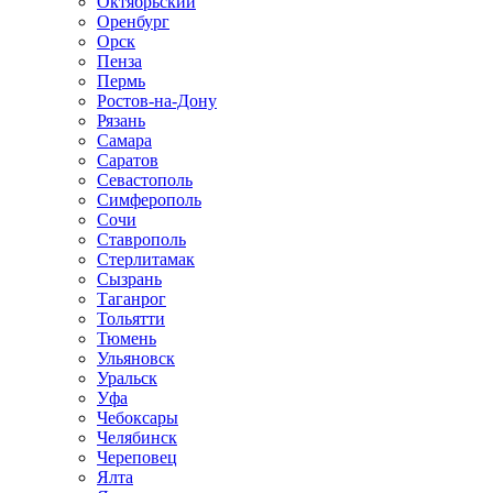
Октябрьский
Оренбург
Орск
Пенза
Пермь
Ростов-на-Дону
Рязань
Самара
Саратов
Севастополь
Симферополь
Сочи
Ставрополь
Стерлитамак
Сызрань
Таганрог
Тольятти
Тюмень
Ульяновск
Уральск
Уфа
Чебоксары
Челябинск
Череповец
Ялта