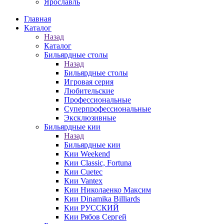
Ярославль
Главная
Каталог
Назад
Каталог
Бильярдные столы
Назад
Бильярдные столы
Игровая серия
Любительские
Профессиональные
Суперпрофессиональные
Эксклюзивные
Бильярдные кии
Назад
Бильярдные кии
Кии Weekend
Кии Classic, Fortuna
Кии Cuetec
Кии Vantex
Кии Николаенко Максим
Кии Dinamika Billiards
Кии РУССКИЙ
Кии Рябов Сергей